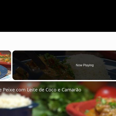
×
Now Playing
Fullscreen
 Peixe com Leite de Coco e Camarão