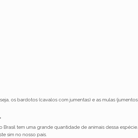
d
e
o
 seja, os bardotos (cavalos com jumentas) e as mulas (jumento
l
o Brasil tem uma grande quantidade de animais dessa espéci
te sim no nosso país.