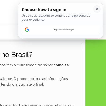
Sign in with Google
no Brasil?
oas têm a curiosidade de saber
como se
ualquer. O preconceito e as informações
endo o artigo até o final.
ureza dócil. Em diversos países, elas puxam