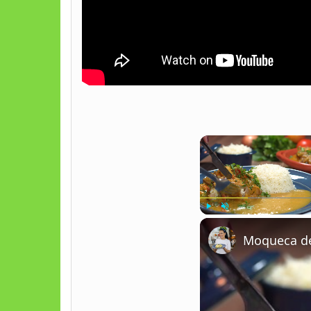
Play
Unmute
Moqueca de