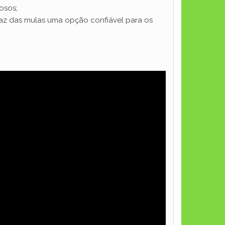
osos;
 faz das mulas uma opção confiável para os