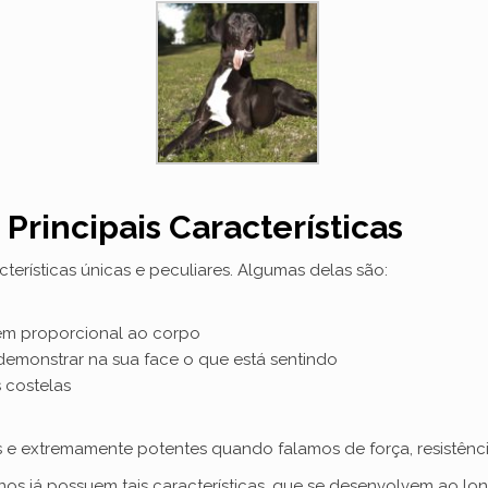
Principais Características
erísticas únicas e peculiares. Algumas delas são:
rém proporcional ao corpo
demonstrar na sua face o que está sentindo
s costelas
as e extremamente potentes quando falamos de força, resistên
nos já possuem tais características, que se desenvolvem ao l