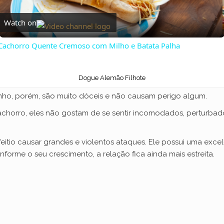
l
Watch on
a
Cachorro Quente Cremoso com Milho e Batata Palha
y
Dogue Alemão Filhote
nho, porém, são muito dóceis e não causam perigo algum.
V
chorro, eles não gostam de se sentir incomodados, perturbad
i
feitio causar grandes e violentos ataques. Ele possui uma exc
nforme o seu crescimento, a relação fica ainda mais estreita.
d
e