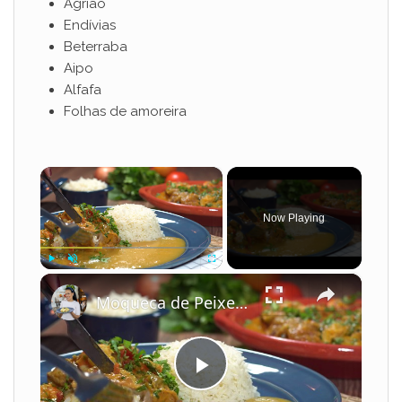
Agrião
Endívias
Beterraba
Aipo
Alfafa
Folhas de amoreira
×
Now Playing
×
Play
Unmute
Fullscreen
Moqueca de Peixe com Leite de Coco e Camarão
P