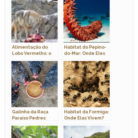
Alimentação do
Habitat do Pepino-
Lobo Vermelho: o
do-Mar: Onde Eles
que o Lobo
Vivem
Vermelho Come?
Galinha da Raça
Habitat da Formiga:
Paraiso Pedres:
Onde Elas Vivem?
Características,
Ovos E Fotos