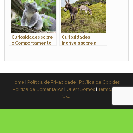
Curiosidades sobre
Curiosidades
o Comportamento
Incríveis sobre a
dos Coalas: Conheça
Mula: Um Híbrido
Esses Adoráveis
Espetacular
Marsupiais
Home
|
Política de Privacidade
|
Política de Cookies
|
Política de Comentários
|
Quem Somos
|
Termos de
Uso