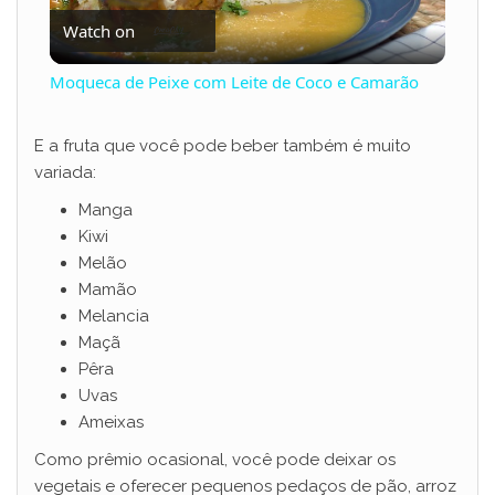
Watch on
l
Moqueca de Peixe com Leite de Coco e Camarão
a
E a fruta que você pode beber também é muito
variada:
y
Manga
Kiwi
V
Melão
Mamão
i
Melancia
Maçã
Pêra
d
Uvas
Ameixas
e
Como prêmio ocasional, você pode deixar os
vegetais e oferecer pequenos pedaços de pão, arroz