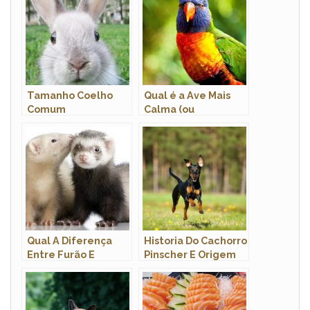
Tamanho Coelho
Qual é a Ave Mais
Comum
Calma (ou
Tranquila) do Mundo
e do Brasil
Qual A Diferença
Historia Do Cachorro
Entre Furão E
Pinscher E Origem
Ferret? Tudo Sobre
Da Raça
Ferret!