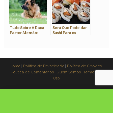
Tudo Sobre A Raça
Será Que Pode dar
Pastor Alemão:
Sushi Para os
Características E
Cachorros?
Fotos
Home
|
Política de Privacidade
|
Política de Cookies
|
Política de Comentários
|
Quem Somos
|
Termos de
Uso
×
Espera! Leve o guia grátis
Aprenda a fazer muda de 3 plantas na água,