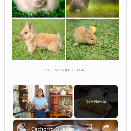
[SHOW SLIDESHOW]
×
Now Playing
×
Play
Unmute
Fullscreen
Cachorro Quente Cremoso com Milho e Batata Palha