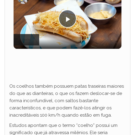
P
l
a
y
Os coelhos também possuem patas traseiras maiores
do que as dianteiras, o que os fazem deslocar-se de
V
forma inconfundível, com saltos bastante
característicos, e que podem fazê-los atingir os
inacreditáveis 100 km/h quando estão em fuga.
i
Estudos apontam que o termo “coelho” possui um
significado que já atravessa milênios. Ele seria