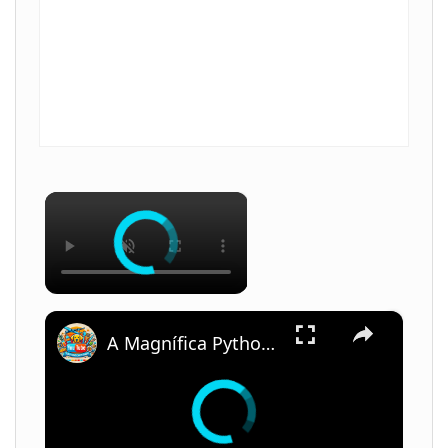
×
×
A Magnífica Python Ball: Descubra Tudo Sobre Essa Serpente Fascinante!