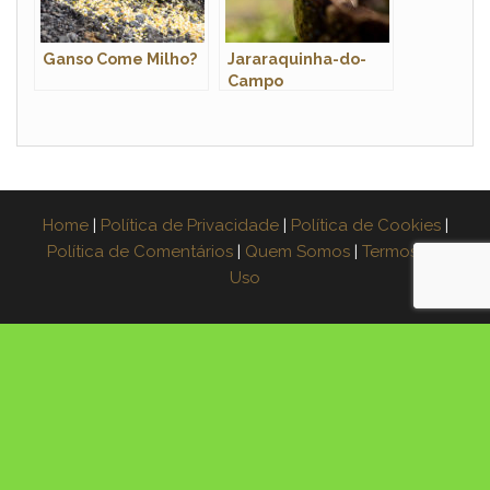
Ganso Come Milho?
Jararaquinha-do-
Campo
Home
|
Política de Privacidade
|
Política de Cookies
|
Política de Comentários
|
Quem Somos
|
Termos de
Uso