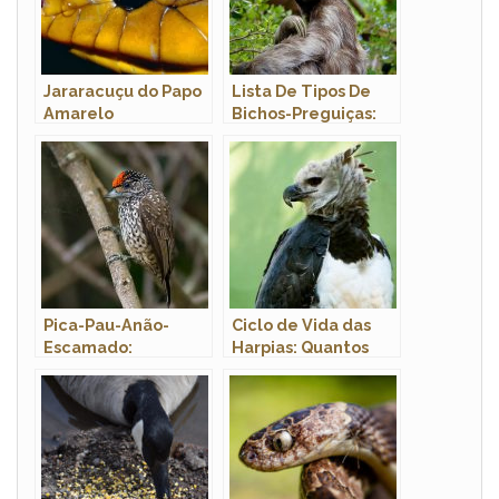
Jararacuçu do Papo
Lista De Tipos De
Amarelo
Bichos-Preguiças:
Espécies Com
Nomes E Fotos
Pica-Pau-Anão-
Ciclo de Vida das
Escamado:
Harpias: Quantos
Características,
Anos Elas Vivem?
Habitat E Fotos