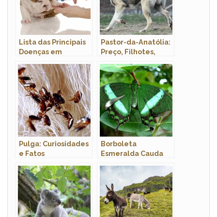
Lista das Principais
Pastor-da-Anatólia:
Doenças em
Preço, Filhotes,
Cachorros: Sintomas
Canil e Como Adotar
e Tratamento
Pulga: Curiosidades
Borboleta
e Fatos
Esmeralda Cauda
Interessantes Sobre
Fina:
o Animal
Características,
Habitat e Fotos