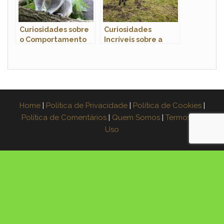
Curiosidades sobre
Curiosidades
o Comportamento
Incríveis sobre a
dos Coalas: Conheça
Mula: Um Híbrido
Esses Adoráveis
Espetacular
Marsupiais
Home
|
Política de Privacidade
|
Política de Cookies
|
Política de Comentários
|
Quem Somos
|
Termos de
Uso