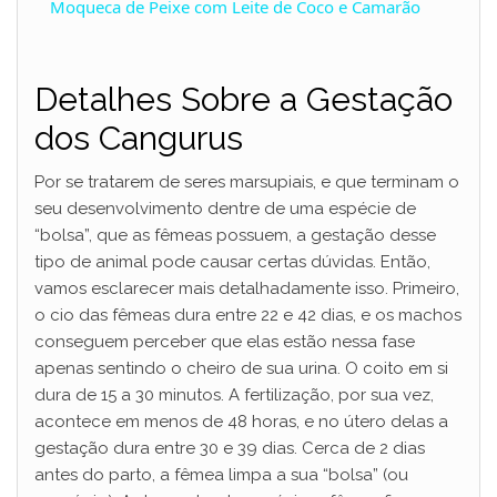
Moqueca de Peixe com Leite de Coco e Camarão
a
Detalhes Sobre a Gestação
y
dos Cangurus
V
Por se tratarem de seres marsupiais, e que terminam o
seu desenvolvimento dentre de uma espécie de
i
“bolsa”, que as fêmeas possuem, a gestação desse
tipo de animal pode causar certas dúvidas. Então,
vamos esclarecer mais detalhadamente isso. Primeiro,
d
o cio das fêmeas dura entre 22 e 42 dias, e os machos
conseguem perceber que elas estão nessa fase
e
apenas sentindo o cheiro de sua urina. O coito em si
dura de 15 a 30 minutos. A fertilização, por sua vez,
acontece em menos de 48 horas, e no útero delas a
o
gestação dura entre 30 e 39 dias. Cerca de 2 dias
antes do parto, a fêmea limpa a sua “bolsa” (ou