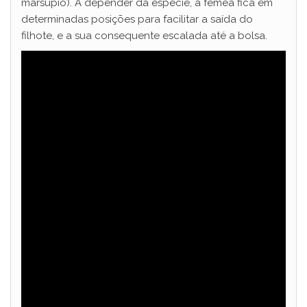
marsúpio). A depender da espécie, a fêmea fica em
determinadas posições para facilitar a saída do
filhote, e a sua consequente escalada até a bolsa.