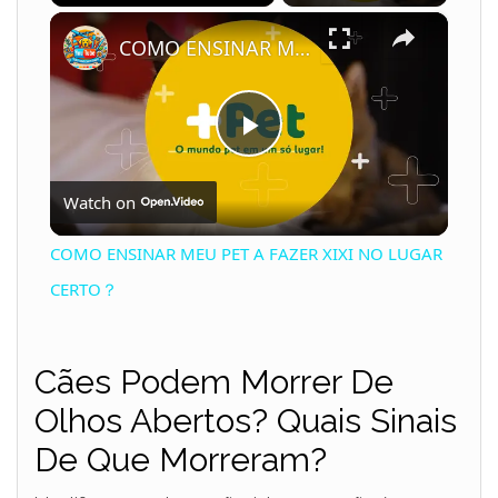
×
Play
Unmute
Fullscreen
COMO ENSINAR MEU PET A FAZER XIXI NO LUGAR CERTO？
P
Watch on
l
COMO ENSINAR MEU PET A FAZER XIXI NO LUGAR
a
CERTO？
y
Cães Podem Morrer De
Olhos Abertos? Quais Sinais
V
De Que Morreram?
i