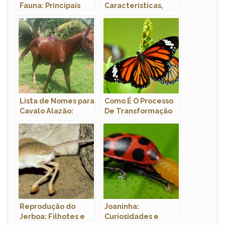
Fauna: Principais
Características,
Animais Presentes
Ovos, Como Criar e
Fotos
Lista de Nomes para
Como É O Processo
Cavalo Alazão:
De Transformação
Masculino e
Da Borboleta?
Feminino
Reprodução do
Joaninha:
Jerboa: Filhotes e
Curiosidades e