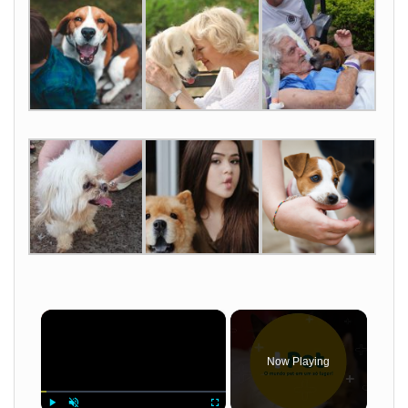
×
Now Playing