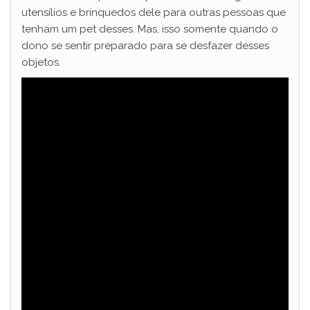
utensílios e brinquedos dele para outras pessoas que
tenham um pet desses. Mas, isso somente quando o
dono se sentir preparado para se desfazer desses
objetos.