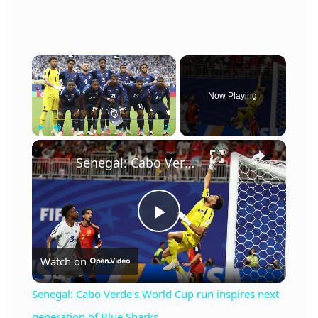
×
Now Playing
×
Play
Unmute
Fullscreen
Senegal: Cabo Verde's World Cup run inspires next generation of Blue Sharks.
P
Watch on
l
Senegal: Cabo Verde's World Cup run inspires next
a
generation of Blue Sharks.