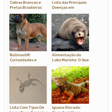
Cobras Brancas e
Lista das Principais
Pretas Brasileiras
Doenças em
Cachorros: Sintomas
e Tratamento
Bullmastiff:
Alimentação do
Curiosidades e
Lobo Marinho: O Que
Fatos Interessantes
Eles Comem?
Sobre a Raça
Lista Com Tipos De
Iguana Riscada: