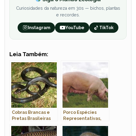
Curiosidades da natureza em 30s — bichos, plantas
e recordes.
Instagram
YouTube
TikTok
Leia Também:
Cobras Brancas e
Porco Espécies
Pretas Brasileiras
Representativas,
Tipos com Fotos e
Nome Científico