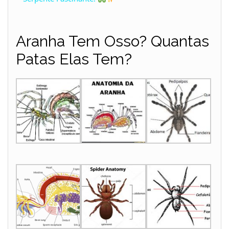
y
Aranha Tem Osso? Quantas
Patas Elas Tem?
V
i
d
e
o