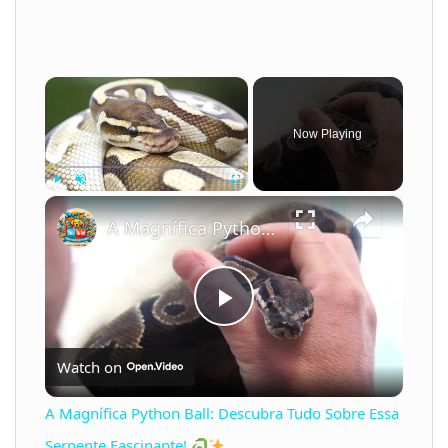
×
Now Playing
×
Play
Unmute
Fullscreen
A Magnífica Python Ball: Descubra Tudo Sobre Essa Serpente Fascinante!
P
Watch on
l
A Magnífica Python Ball: Descubra Tudo Sobre Essa
a
Serpente Fascinante!