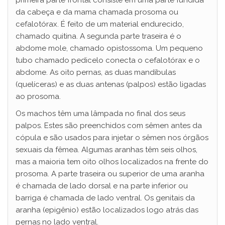
da cabeça e da mama chamada prosoma ou
cefalotórax. É feito de um material endurecido,
chamado quitina. A segunda parte traseira é o
abdome mole, chamado opistossoma. Um pequeno
tubo chamado pedicelo conecta o cefalotórax e o
abdome. As oito pernas, as duas mandíbulas
(quelíceras) e as duas antenas (palpos) estão ligadas
ao prosoma.
Os machos têm uma lâmpada no final dos seus
palpos. Estes são preenchidos com sêmen antes da
cópula e são usados para injetar o sêmen nos órgãos
sexuais da fêmea. Algumas aranhas têm seis olhos,
mas a maioria tem oito olhos localizados na frente do
prosoma. A parte traseira ou superior de uma aranha
é chamada de lado dorsal e na parte inferior ou
barriga é chamada de lado ventral. Os genitais da
aranha (epigênio) estão localizados logo atrás das
pernas no lado ventral.