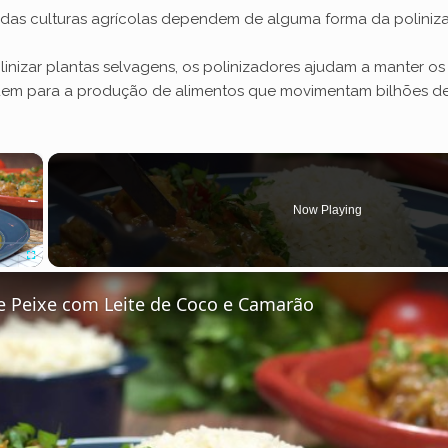
das culturas agrícolas dependem de alguma forma da poliniza
inizar plantas selvagens, os polinizadores ajudam a manter os 
uem para a produção de alimentos que movimentam bilhões de
×
Now Playing
Fullscreen
 Peixe com Leite de Coco e Camarão