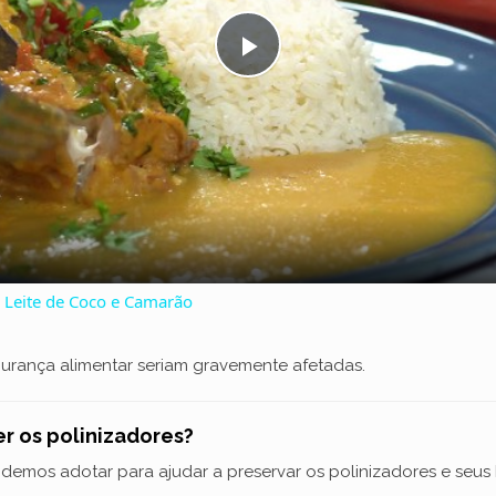
P
l
a
y
Leite de Coco e Camarão
V
gurança alimentar seriam gravemente afetadas.
i
r os polinizadores?
d
demos adotar para ajudar a preservar os polinizadores e seus 