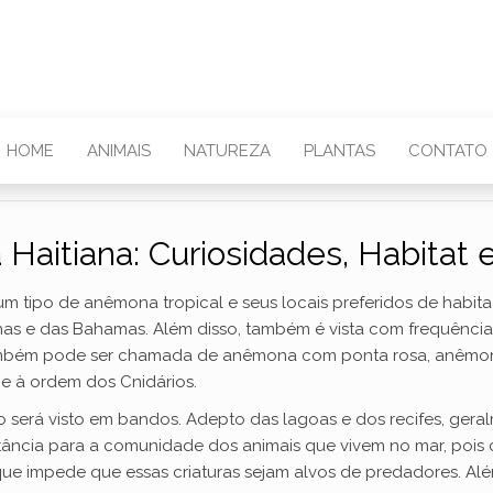
HOME
ANIMAIS
NATUREZA
PLANTAS
CONTATO
aitiana: Curiosidades, Habitat
m tipo de anêmona tropical e seus locais preferidos de habita
has e das Bahamas. Além disso, também é vista com frequência n
 também pode ser chamada de anêmona com ponta rosa, anêmo
ce à ordem dos Cnidários.
ico será visto em bandos. Adepto das lagoas e dos recifes, gera
rtância para a comunidade dos animais que vivem no mar, pois 
 que impede que essas criaturas sejam alvos de predadores. A