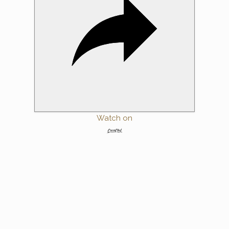
e
o
Watch on