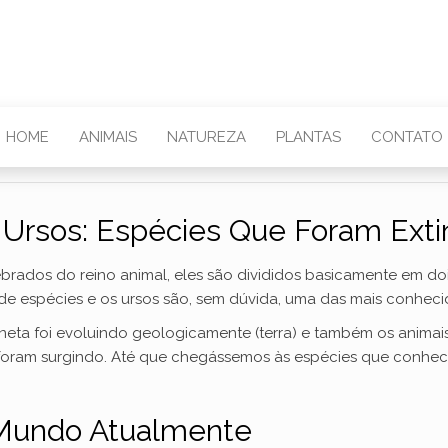
HOME
ANIMAIS
NATUREZA
PLANTAS
CONTATO
 Ursos: Espécies Que Foram Ext
rados do reino animal, eles são divididos basicamente em dois 
de espécies e os ursos são, sem dúvida, uma das mais conheci
ta foi evoluindo geologicamente (terra) e também os animais
os foram surgindo. Até que chegássemos às espécies que conh
 Mundo Atualmente