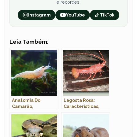
e recordes.
Instagram
YouTube
TikTok
Leia Também:
Anatomia Do
Lagosta Rosa:
Camarão,
Características,
Morfologia E Nome
Fotos e Nome
Cientifico
Científico