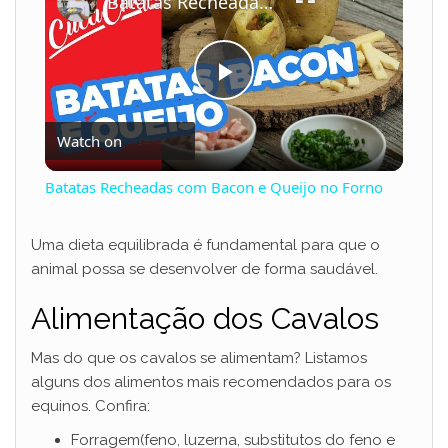
Batatas Recheadas com Bacon e Queijo no Forno
P
Watch on
l
Batatas Recheadas com Bacon e Queijo no Forno
a
Uma dieta equilibrada é fundamental para que o
animal possa se desenvolver de forma saudável.
y
Alimentação dos Cavalos
V
Mas do que os cavalos se alimentam? Listamos
alguns dos alimentos mais recomendados para os
i
equinos. Confira:
Forragem(feno, luzerna, substitutos do feno e