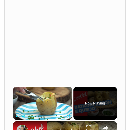
×
Now Playing
×
Play
Unmute
Fullscreen