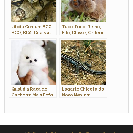
Jibóia Comum BCC,
Tuco-Tuco: Reino,
BCO, BCA: Quais as
Filo, Classe, Ordem,
Diferenças Entre
Família e Gênero
Elas?
Qual é a Raça do
Lagarto Chicote do
Cachorro Mais Fofo
Novo México:
do Mundo?
Características e
Habitat