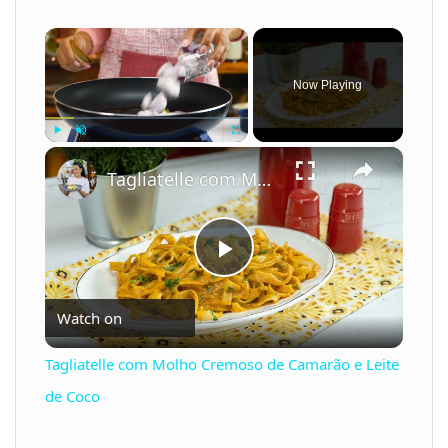
×
Now Playing
×
Play
Unmute
Fullscreen
Tagliatelle com Molho Cremoso de Camarão e Leite de Coco
P
Watch on
l
Tagliatelle com Molho Cremoso de Camarão e Leite
a
de Coco