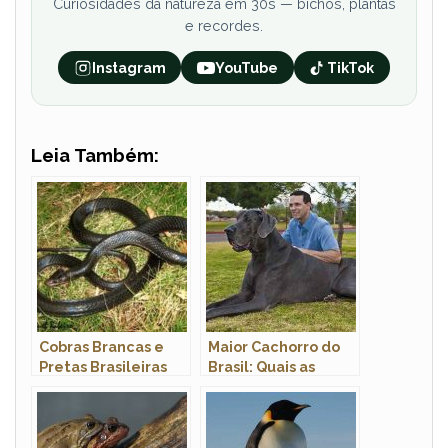
Curiosidades da natureza em 30s — bichos, plantas
e recordes.
Instagram
YouTube
TikTok
Leia Também:
Cobras Brancas e
Maior Cachorro do
Pretas Brasileiras
Brasil: Quais as
Raças Com Fotos