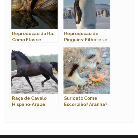
Reprodução da Rã:
Reprodução de
Como Elas se
Pinguins: Filhotes e
Reproduzem?
Período de
Gestação
Raça de Cavalo
Suricato Come
Hispano-Árabe:
Escorpião? Aranha?
Características,
Rato? Baratas?
História e Fotos