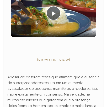
P
l
a
[SHOW SLIDESHOW]
y
V
Apesar de existirem teses que afirmam que a ausência
de superpredadores resulta em um aumento
avassalador de pequenos mamíferos e roedores, isso
i
não é exatamente um consenso. Na verdade, há
muitos estudiosos que garantem que a presença
d
deles (como o homem, por exemplo) é mais danosa