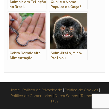
Animais em Extinção
Qual é o Nome
no Brasil
Popular da Onça?
Nome do Marido da
Onça?
Cobra Dormideira
Soim-Preto, Mico-
Alimentação
Preto ou
Taboqueiro: Nome
Científico e Imagens
Home
|
Política de Privacidade
|
Política de Cookies
|
Política de Comentários
|
Quem Somos
|
Termos de
Uso