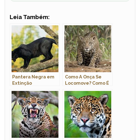
Leia Também:
Pantera Negra em
Como A Onça Se
Extinção
Locomove? Como É
o Sistema
Locomotor Da Onça?