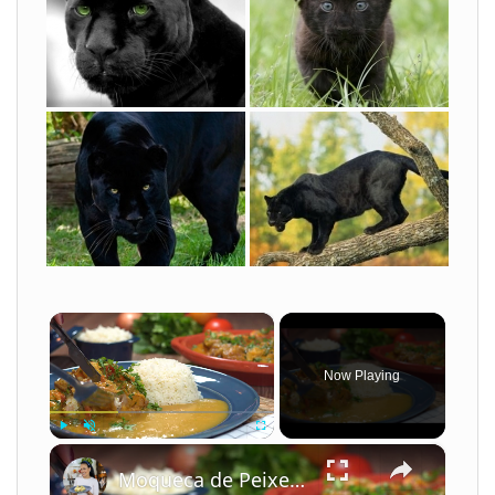
×
Now Playing
×
Play
Unmute
Fullscreen
Moqueca de Peixe com Leite de Coco e Camarão