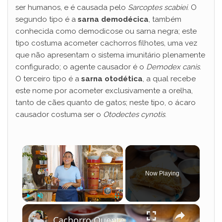
ser humanos, e é causada pelo
Sarcoptes scabiei
. O
segundo tipo é a
sarna demodécica
, também
conhecida como demodicose ou sarna negra; este
tipo costuma acometer cachorros filhotes, uma vez
que não apresentam o sistema imunitário plenamente
configurado; o agente causador é o
Demodex canis
.
O terceiro tipo é a
sarna otodética
, a qual recebe
este nome por acometer exclusivamente a orelha,
tanto de cães quanto de gatos; neste tipo, o ácaro
causador costuma ser o
Otodectes cynotis
.
×
Now Playing
×
Play
Unmute
Fullscreen
Cachorro Quente Cremoso com Milho e Batata Palha