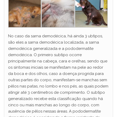
d
e
o
No caso da sarna demodécica, há ainda 3 ubtipos,
são eles a sarna demodécica localizada, a sarna
demodécica generalizada e a pododermatite
demodécica. O primeiro subtipo ocorre
principalmente na cabeça, cara e orelhas, sendo que
os sintomas iniciais se manifestam na pele ao redor
da boca e dos olhos, caso a doença progrida para
outras partes do corpo, manifestam-se manchas sem
pêlos nas patas, no lombo e nos pés, as quais podem
atingir até 3 centímetros de comprimento. O subtipo
generalizado recebe esta classificação quando há
cinco ou mais manchas ao longo do corpo, com
ausência de pêlos nessas áreas. A pododermatite