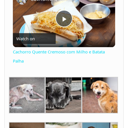
P
Watch on
l
Cachorro Quente Cremoso com Milho e Batata
a
Palha
y
V
i