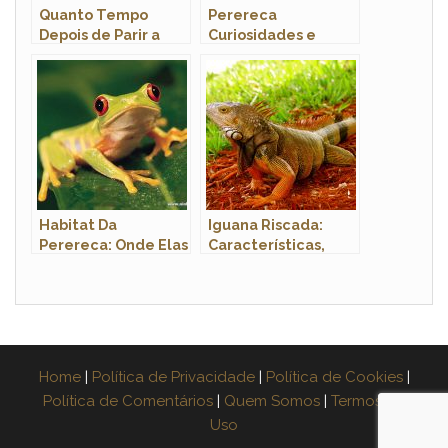
Quanto Tempo
Perereca
Depois de Parir a
Curiosidades e
Cadela Pode Tomar
Fatos Interessantes
Banho?
Sobre o Animal
Habitat Da
Iguana Riscada:
Perereca: Onde Elas
Características,
Vivem?
Nome Cientifico e
Fotos
Home
|
Política de Privacidade
|
Política de Cookies
|
Política de Comentários
|
Quem Somos
|
Termos de
Uso