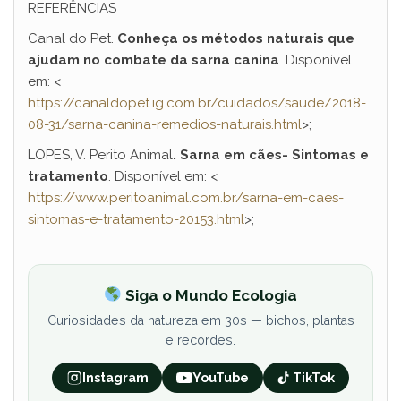
REFERÊNCIAS
Canal do Pet.
Conheça os métodos naturais que
ajudam no combate da sarna canina
. Disponível
em: <
https://canaldopet.ig.com.br/cuidados/saude/2018-
08-31/sarna-canina-remedios-naturais.html
>;
LOPES, V. Perito Animal
. Sarna em cães- Sintomas e
tratamento
. Disponível em: <
https://www.peritoanimal.com.br/sarna-em-caes-
sintomas-e-tratamento-20153.html
>;
Siga o Mundo Ecologia
Curiosidades da natureza em 30s — bichos, plantas
e recordes.
Instagram
YouTube
TikTok