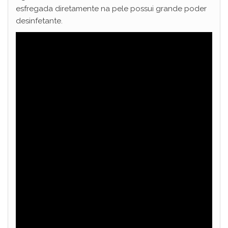
esfregada diretamente na pele possui grande poder
desinfetante.